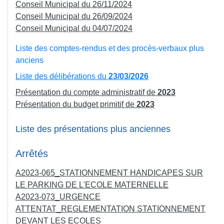
Conseil Municipal du 26/11/2024
Porteur de projet ou entrepreneur? Vous avez besoin
Conseil Municipal du 26/09/2024
d'aides financiÃ¨res? Venez rencontrer les acteurs du
Conseil Municipal du 04/07/2024
dÃ©veloppement Ã©conomique spÃ©cialisÃ©s dans
le financement BPI France, France Active Lorraine
Liste des comptes-rendus et des procès-verbaux plus
,ADIE et le RÃ©seau Initiative Lorraine Nord vous
anciens
prÃ©senteront les aides au financement pour la
Liste des délibérations du
23/03/2026
crÃ©ation, la reprise ou le dÃ©veloppement de votre
entreprise. Informations et inscriptions
Présentation du compte administratif de
2023
:https://poleentrepreneurial-briey.fr/stec_event/petit-
Présentation du budget primitif de
2023
dejeuner/
Liste des présentations plus anciennes
Arrêtés
A2023-065_STATIONNEMENT HANDICAPES SUR
LE PARKING DE L'ECOLE MATERNELLE
A2023-073_URGENCE
ATTENTAT_REGLEMENTATION STATIONNEMENT
DEVANT LES ECOLES