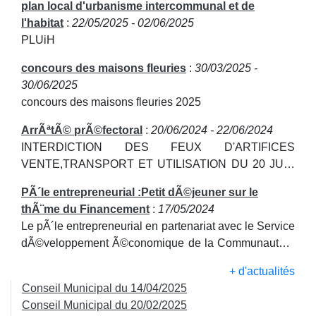
plan local d'urbanisme intercommunal et de
l'habitat
:
22/05/2025 - 02/06/2025
PLUiH
concours des maisons fleuries
:
30/03/2025 -
30/06/2025
concours des maisons fleuries 2025
ArrÃªtÃ© prÃ©fectoral
:
20/06/2024 - 22/06/2024
INTERDICTION DES FEUX D'ARTIFICES
VENTE,TRANSPORT ET UTILISATION DU 20 JUIN
AU 22 JUIN
PÃ´le entrepreneurial :Petit dÃ©jeuner sur le
thÃ¨me du Financement
:
17/05/2024
Le pÃ´le entrepreneurial en partenariat avec le Service
dÃ©veloppement Ã©conomique de la CommunautÃ©
de Communes OLC organisent un Petit dÃ©jeuner sur
+ d'actualités
le thÃ¨me du Financement au siÃ¨ge de Orne Lorraine
Conseil Municipal du 14/04/2025
Confluences Ã AUBOUÃ‰. VENDREDI 17 MAI Ã
Conseil Municipal du 20/02/2025
8H30 1 PLACE DU GÃ‰NÃ‰RAL AUBOUÃ‰